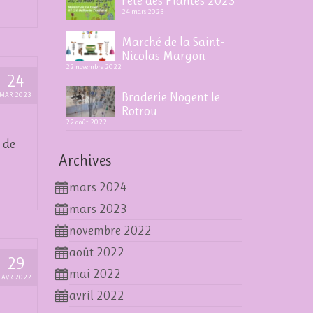
Fête des Plantes 2023
24 mars 2023
Marché de la Saint-
Nicolas Margon
22 novembre 2022
24
Braderie Nogent le
MAR 2023
Rotrou
22 août 2022
 de
Archives
mars 2024
mars 2023
novembre 2022
août 2022
29
mai 2022
AVR 2022
avril 2022
e