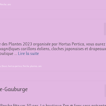
Perche
,
zen
te des Plantes 2023 organisée par Hortus Pertica, vous aurez
magnifiques carillons éoliens, cloches japonaises et drapeaux
 boutique …
Lire la suite
s
,
fleurs
,
hortus pertica
,
Perche
,
plantes
,
zen
nte-Gauburge
Perche fête ses 50 ans. La boutique Zen & Sens sera présent