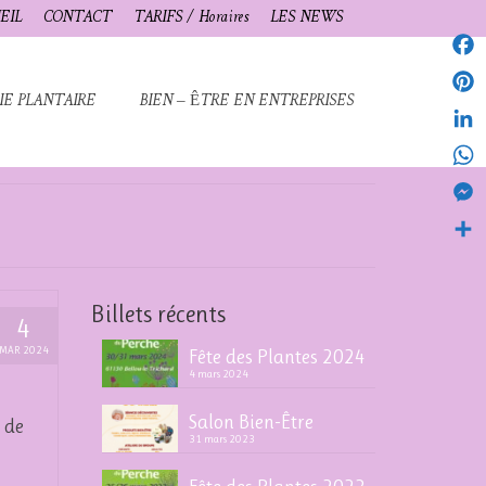
EIL
CONTACT
TARIFS / Horaires
LES NEWS
Fac
IE PLANTAIRE
BIEN – ÊTRE EN ENTREPRISES
Pint
Link
Wha
Mes
Part
Billets récents
4
MAR 2024
Fête des Plantes 2024
4 mars 2024
Salon Bien-Être
 de
31 mars 2023