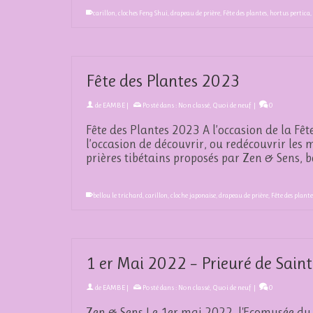
carillon
,
cloches Feng Shui
,
drapeau de prière
,
Fête des plantes
,
hortus pertica
,
Fête des Plantes 2023
de
EAMBE
|
Posté dans :
Non classé
,
Quoi de neuf
|
0
Fête des Plantes 2023 A l’occasion de la Fê
l’occasion de découvrir, ou redécouvrir les 
prières tibétains proposés par Zen & Sens,
bellou le trichard
,
carillon
,
cloche japonaise
,
drapeau de prière
,
Fête des plante
1 er Mai 2022 – Prieuré de Sai
de
EAMBE
|
Posté dans :
Non classé
,
Quoi de neuf
|
0
Zen & Sens Le 1er mai 2022, l'Ecomusée du 