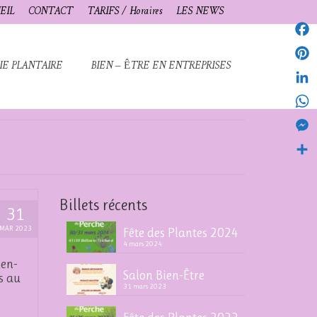
EIL
CONTACT
TARIFS / Horaires
LES NEWS
Fac
IE PLANTAIRE
BIEN – ÊTRE EN ENTREPRISES
Pint
Link
Wha
Mes
Part
Billets récents
31
MAR 2023
Fête des Plantes 2024
4 mars 2024
ien-
Salon Bien-Être
s au
31 mars 2023