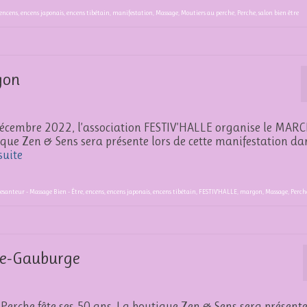
encens
,
encens japonais
,
encens tibétain
,
manifestation
,
Massage
,
Moutiers au perche
,
Perche
,
salon bien être
gon
écembre 2022, l’association FESTIV’HALLE organise le MAR
 Zen & Sens sera présente lors de cette manifestation da
suite
esanteur - Massage Bien - Être
,
encens
,
encens japonais
,
encens tibétain
,
FESTIV’HALLE
,
margon
,
Massage
,
Perch
nte-Gauburge
Perche fête ses 50 ans. La boutique Zen & Sens sera présent