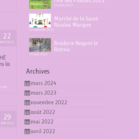
Fête des Plantes 2023
24 mars 2023
Marché de la Saint-
Nicolas Margon
22 novembre 2022
22
Braderie Nogent le
NOV 2022
Rotrou
22 août 2022
CHÉ
ns la
Archives
mars 2024
e
,
zen
mars 2023
novembre 2022
août 2022
29
mai 2022
AVR 2022
avril 2022
e