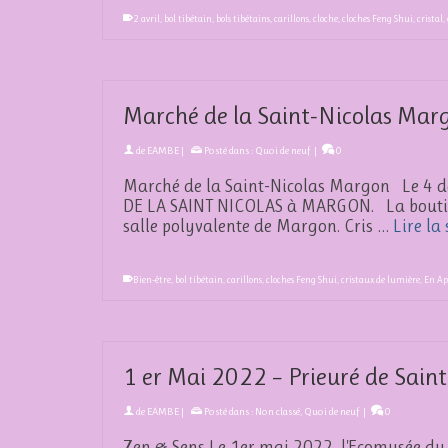
2 avril
,
bol tibétain
,
bols tibétains
,
carillons
,
cloche
,
cloches Feng Shui
,
cristal
,
Marché de la Saint-Nicolas Mar
de
EAMBE
|
Posté dans :
Quoi de neuf
|
0
Marché de la Saint-Nicolas Margon Le 4 d
DE LA SAINT NICOLAS à MARGON. La boutique
salle polyvalente de Margon. Cris …
Lire la 
Bien-être
,
bol tibétain
,
carillons
,
cloches Feng Shui
,
cristaux de lumière
,
En Ap
1 er Mai 2022 – Prieuré de Sai
de
EAMBE
|
Posté dans :
Non classé
,
Quoi de neuf
|
0
Zen & Sens Le 1er mai 2022, l'Ecomusée du 