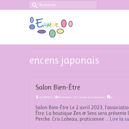
Rechercher :
encens japonais
Salon Bien-Être
de
EAMBE
|
Posté dans :
Non classé
,
Quoi de neuf
|
0
Salon Bien-Être Le 2 avril 2023, l’associat
Être. La boutique Zen & Sens sera présente l
Perche. Cris Lobeau, praticienne …
Lire la s